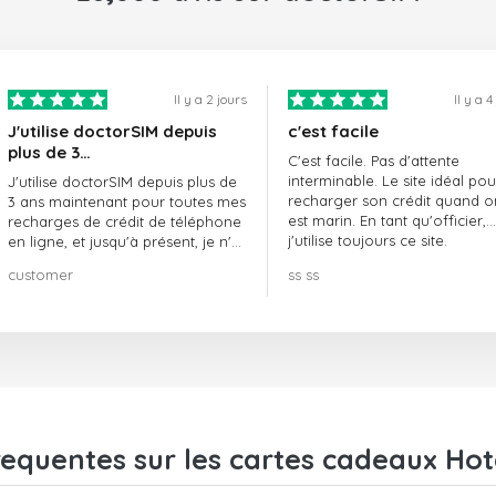
Il y a 2 jours
Il y a 4
J'utilise doctorSIM depuis
c'est facile
plus de 3…
C'est facile. Pas d'attente
interminable. Le site idéal pou
J'utilise doctorSIM depuis plus de
recharger son crédit quand o
3 ans maintenant pour toutes mes
est marin. En tant qu'officier,
recharges de crédit de téléphone
j'utilise toujours ce site.
en ligne, et jusqu'à présent, je n'ai
rien à redire !! Je le recommande
customer
ss ss
vivement !!!
equentes sur les cartes cadeaux Hotel