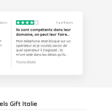
 jours
Il y a 8 jours
Ils sont compétents dans leur
domaine, on peut leur faire
confiance et ils sont toujours
r
Mon téléphone était bloqué sur un
ponctuels
n
opérateur et je voulais savoir de
quel opérateur il s'agissait ; ils
m'ont aidé dans les délais qu'ils
m'avaient indiqués.
Travixx Blakk
s Gift Italie