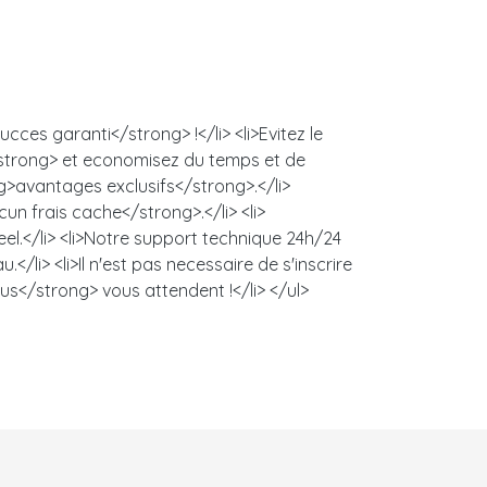
cces garanti</strong> !</li> <li>Evitez le
/strong> et economisez du temps et de
ng>avantages exclusifs</strong>.</li>
un frais cache</strong>.</li> <li>
l.</li> <li>Notre support technique 24h/24
/li> <li>Il n'est pas necessaire de s'inscrire
us</strong> vous attendent !</li> </ul>