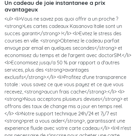
Un cadeau de joie instantanee a prix
avantageux
<ul> <li>Vous ne savez pas quoi offrir a un proche ?
<strong>Les cartes cadeaux Kasanova Italie sont un
succes garanti</strong> !</li> <li>Evitez le stress des
courses en ville. <strong>Obtenez le cadeau parfait
envoye par email en quelques secondes</strong> et
economisez du temps et de l'argent avec doctorSIM.</li>
<li>Economisez jusqu'a 50 % par rapport a d'autres
services, plus des <strong>avantages
exclusifs</strong>.</li> <li>Profitez d'une transparence
totale : vous savez ce que vous payez et ce que vous
recevez, <strong>aucun frais cache</strong>.</li> <li>
<strong>Nous acceptons plusieurs devises</strong> et
offrons des taux de change mis a jour en temps reel.
</li> <li>Notre support technique 24h/24 et 7j/7 est
<strong>pret a vous aider</strong>, garantissant une
experience fluide avec votre carte cadeau.</li> <li>Il n'est
pas necessaire de s'inscrire pour acheter une carte