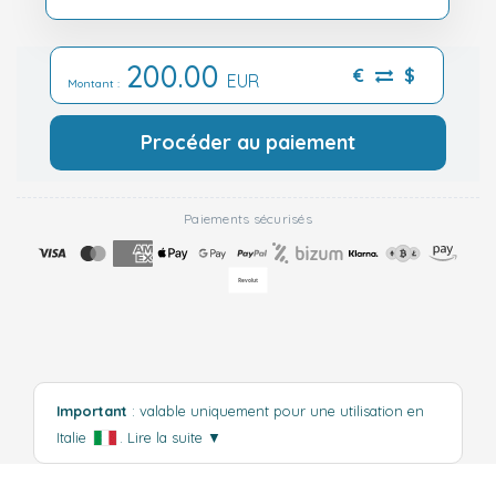
200.00
€
$
EUR
Montant :
Procéder au paiement
Paiements sécurisés
Important
: valable uniquement pour une utilisation en
Italie
.
Lire la suite
▼