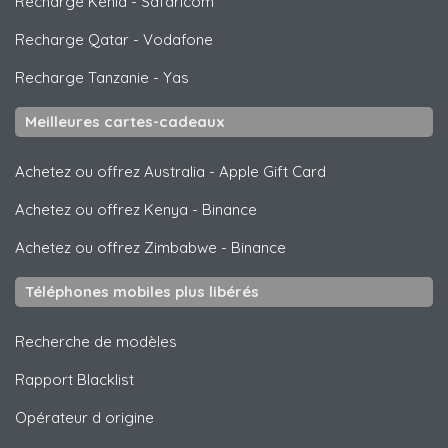
Recharge Kenia
-
Safaricom
Recharge Qatar
-
Vodafone
Recharge Tanzanie
-
Yas
Meilleures cartes-cadeaux
Achetez ou offrez Australia
-
Apple Gift Card
Achetez ou offrez Kenya
-
Binance
Achetez ou offrez Zimbabwe
-
Binance
Téléphones mobiles plus libérés
Recherche de modèles
Rapport Blacklist
Opérateur d origine