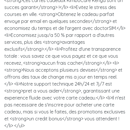
<strong>Les cartes cadeaux KimboCare Kenya sont un
succes garanti</strong> !</li> <li>Evitez le stress des
courses en ville. <strong>Obtenez le cadeau parfait
envoye par email en quelques secondes</strong> et
economisez du temps et de l'argent avec doctorSIM.</li>
<li>Economisez jusqu'a 50 % par rapport a d'autres
services, plus des <strong>avantages
exclusifs</strong>.</li> <li>Profitez d'une transparence
totale : vous savez ce que vous payez et ce que vous
recevez, <strong>aucun frais cache</strong>.</li> <li>
<strong>Nous acceptons plusieurs devises</strong> et
offrons des taux de change mis a jour en temps reel.
</li> <li>Notre support technique 24h/24 et 7j/7 est
<strong>pret a vous aider</strong>, garantissant une
experience fluide avec votre carte cadeau.</li> <li>Il n'est
pas necessaire de s'inscrire pour acheter une carte
cadeau, mais si vous le faites, des promotions exclusives
et <strong>un credit bonus</strong> vous attendent !
</li> </ul>