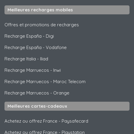
Meilleures recharges mobiles
Offres et promotions de recharges
Recharge España
-
Digi
Recharge España
-
Vodafone
Recharge Italia
-
Iliad
Recharge Marruecos
-
Inwi
Recharge Marruecos
-
Maroc Telecom
Recharge Marruecos
-
Orange
Meilleures cartes-cadeaux
Achetez ou offrez France
-
Paysafecard
Achetez ou offrez France
-
Playstation