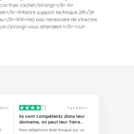
un frais cache</strong>.</li> <li>
l.</li> <li>Notre support technique 24h/24
/li> <li>Il n'est pas necessaire de s'inscrire
us</strong> vous attendent !</li> </ul>
 jours
Il y a 8 jours
Ils sont compétents dans leur
domaine, on peut leur faire
confiance et ils sont toujours
r
Mon téléphone était bloqué sur un
ponctuels