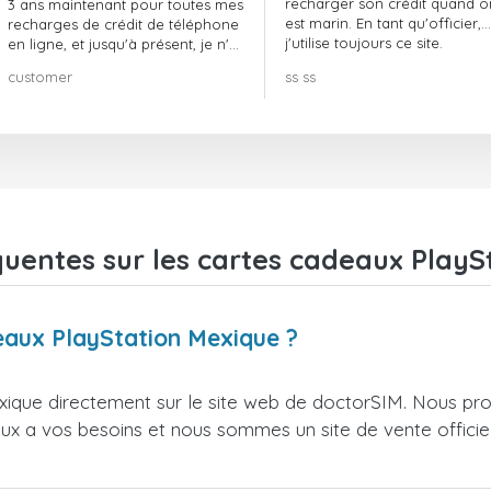
recharger son crédit quand o
3 ans maintenant pour toutes mes
est marin. En tant qu'officier,
recharges de crédit de téléphone
j'utilise toujours ce site.
en ligne, et jusqu'à présent, je n'ai
rien à redire !! Je le recommande
customer
ss ss
vivement !!!
quentes sur les cartes cadeaux PlayS
eaux PlayStation Mexique ?
ique directement sur le site web de doctorSIM. Nous pro
ieux a vos besoins et nous sommes un site de vente officie