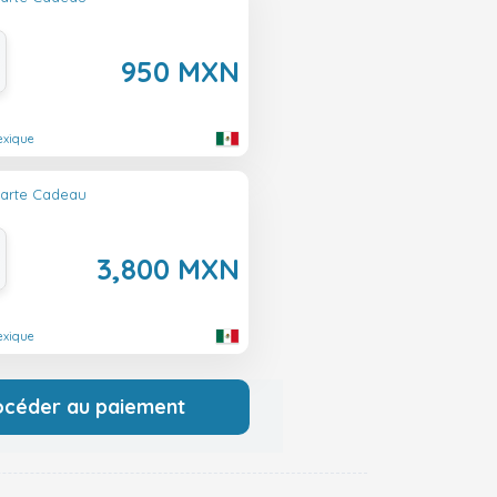
950 MXN
exique
Carte Cadeau
3,800 MXN
exique
océder au paiement