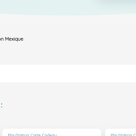
on
Mexique
:
PlayStation Carte Cadeau
PlayStation 