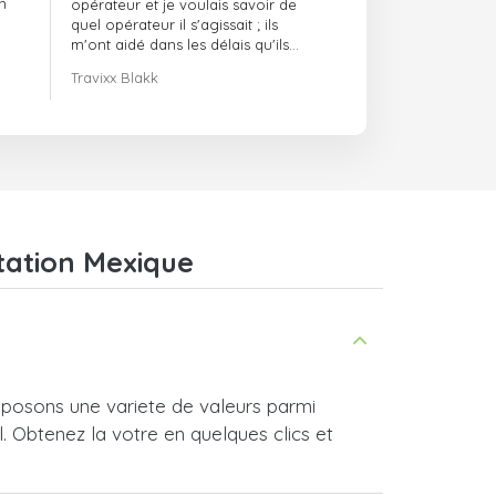
n
opérateur et je voulais savoir de
quel opérateur il s'agissait ; ils
m'ont aidé dans les délais qu'ils
m'avaient indiqués.
Travixx Blakk
tation Mexique
posons une variete de valeurs parmi
l. Obtenez la votre en quelques clics et