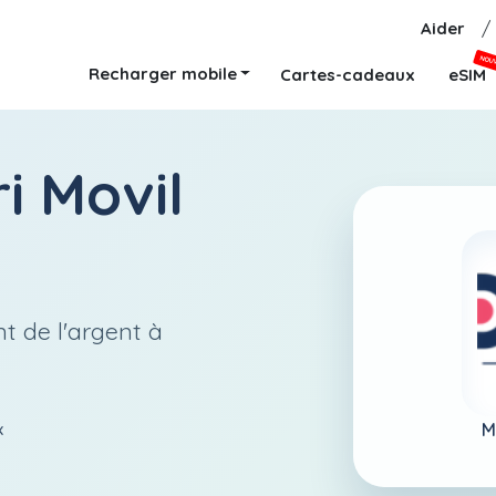
Aider
/
NOU
Recharger mobile
Cartes-cadeaux
eSIM
ri Movil
t de l'argent à
M
x