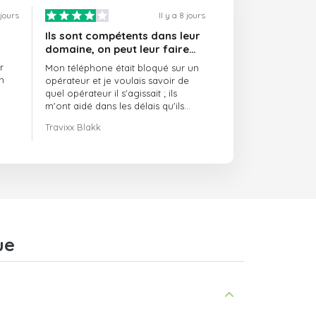
 jours
Il y a 8 jours
Ils sont compétents dans leur
domaine, on peut leur faire
confiance et ils sont toujours
r
Mon téléphone était bloqué sur un
ponctuels
n
opérateur et je voulais savoir de
quel opérateur il s'agissait ; ils
m'ont aidé dans les délais qu'ils
m'avaient indiqués.
Travixx Blakk
ue