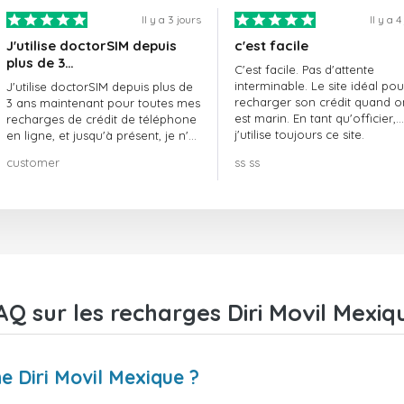
Il y a 3 jours
Il y a 4
J'utilise doctorSIM depuis
c'est facile
plus de 3…
C'est facile. Pas d'attente
interminable. Le site idéal pou
J'utilise doctorSIM depuis plus de
recharger son crédit quand o
3 ans maintenant pour toutes mes
est marin. En tant qu'officier,
recharges de crédit de téléphone
j'utilise toujours ce site.
en ligne, et jusqu'à présent, je n'ai
rien à redire !! Je le recommande
customer
ss ss
vivement !!!
AQ sur les recharges Diri Movil Mexiq
 Diri Movil Mexique ?