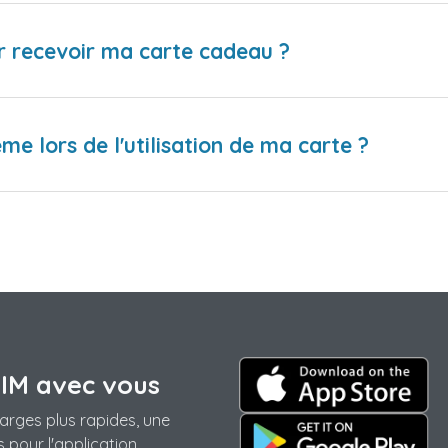
r recevoir ma carte cadeau ?
me lors de l'utilisation de ma carte ?
SIM avec vous
arges plus rapides, une
 pour l'application.