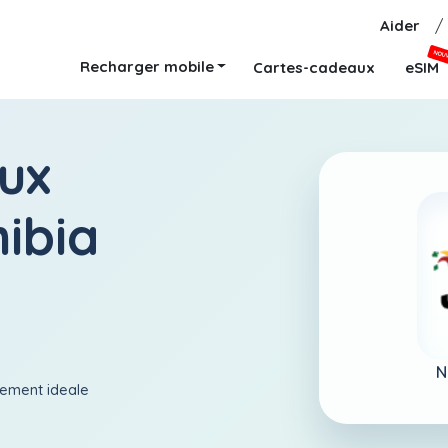
Aider
/
NOU
Recharger mobile
Cartes-cadeaux
eSIM
ux
ibia
N
aiement ideale