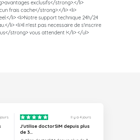
ng>avantages exclusifs</strong>.</li>
un frais cache</strong>.</li> <li>
l.</li> <li>Notre support technique 24h/24
/li> <li>Il n'est pas necessaire de s'inscrire
us</strong> vous attendent !</li> </ul>
1 jours
Il y a 4 jours
s
J'utilise doctorSIM depuis plus
de 3…