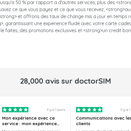
 jusqu'a 50 % par rapport a d'autres services, plus des <stro
s savez ce que vous payez et ce que vous recevez, <strong>auc
trong> et offrons des taux de change mis a jour en temps ree
, garantissant une experience fluide avec votre carte cadeau.<
le faites, des promotions exclusives et <strong>un credit bon
28,000 avis sur doctorSIM
Il y a 1 jours
Il y a 
Mon expérience avec ce
Communications avec le
service : mon expérience
clients
avec le service de