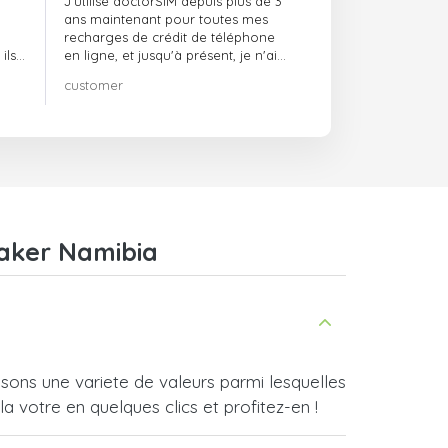
J'utilise doctorSIM depuis plus de 3
ans maintenant pour toutes mes
recharges de crédit de téléphone
ils
en ligne, et jusqu'à présent, je n'ai
rien à redire !! Je le recommande
customer
té,
vivement !!!
waker Namibia
ons une variete de valeurs parmi lesquelles
a votre en quelques clics et profitez-en !