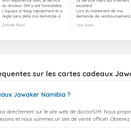
Mon expérience avec le service
Le service client est vraiment
doctorSIM a été formidable.
du docteur SIM a été formidable…
excellent.
L'équipe a réagi rapidement et a
Lors du traitement de ma
réglé sans délai ma demande de
demande de remboursement, 
commande en attente.
ont fait preuve de
Zohaib Rauf
Joe Saun
Dans l'ensemble, j'ai vraiment
professionnalisme et de rapidi
bien fait de choisir le docteur SIM.
et ont réussi à résoudre mon
Merci !
problème.
equentes sur les cartes cadeaux Ja
deaux Jawaker Namibia ?
 directement sur le site web de doctorSIM. Nous propos
esoins et nous sommes un site de vente officiel. Obtenez l