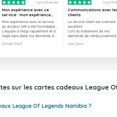
Il y a 20 heures
Il y a 15 
Mon expérience avec ce
Communications avec le
service : mon expérience
clients
avec le service de
Mon expérience avec le service
Le service client est vraiment
doctorSIM a été formidable.
du docteur SIM a été formidable…
excellent.
L'équipe a réagi rapidement et a
Lors du traitement de ma
réglé sans délai ma demande de
demande de remboursement, 
commande en attente.
ont fait preuve de
Zohaib Rauf
Joe Saun
Dans l'ensemble, j'ai vraiment
professionnalisme et de rapidi
bien fait de choisir le docteur SIM.
et ont réussi à résoudre mon
Merci !
problème.
tes sur les cartes cadeaux League 
deaux League Of Legends Namibia ?