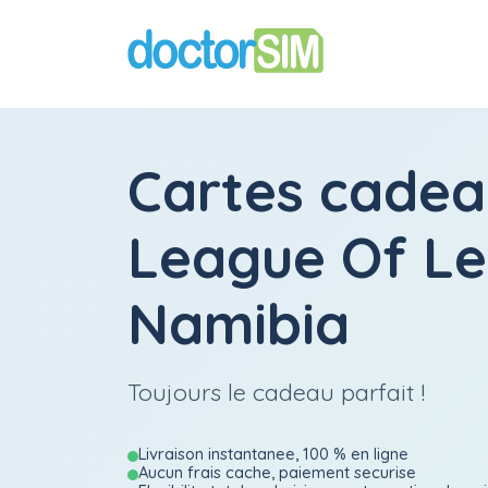
Cartes cadea
League Of L
Namibia
Toujours le cadeau parfait !
Livraison instantanee, 100 % en ligne
Aucun frais cache, paiement securise