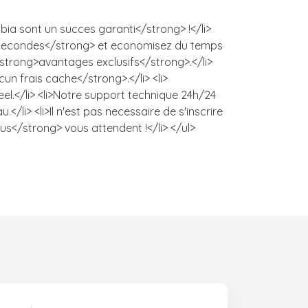
ia sont un succes garanti</strong> !</li>
es secondes</strong> et economisez du temps
 <strong>avantages exclusifs</strong>.</li>
un frais cache</strong>.</li> <li>
l.</li> <li>Notre support technique 24h/24
/li> <li>Il n'est pas necessaire de s'inscrire
us</strong> vous attendent !</li> </ul>