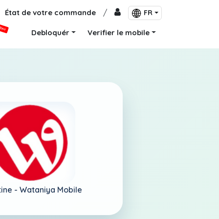
État de votre commande
/
FR
VEAU
Debloquér
Verifier le mobile
tine -
Wataniya Mobile