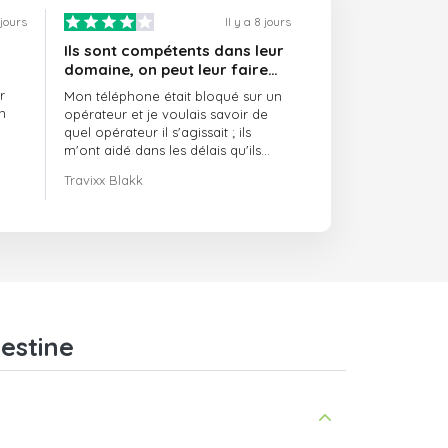
 jours
Il y a 8 jours
Ils sont compétents dans leur
domaine, on peut leur faire
confiance et ils sont toujours
r
Mon téléphone était bloqué sur un
ponctuels
n
opérateur et je voulais savoir de
quel opérateur il s'agissait ; ils
m'ont aidé dans les délais qu'ils
m'avaient indiqués.
Travixx Blakk
estine