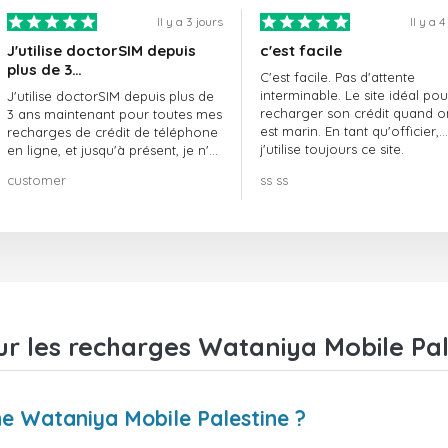
Il y a 3 jours
Il y a 4
J'utilise doctorSIM depuis
c'est facile
plus de 3…
C'est facile. Pas d'attente
interminable. Le site idéal pou
J'utilise doctorSIM depuis plus de
recharger son crédit quand o
3 ans maintenant pour toutes mes
est marin. En tant qu'officier,
recharges de crédit de téléphone
j'utilise toujours ce site.
en ligne, et jusqu'à présent, je n'ai
rien à redire !! Je le recommande
customer
ss ss
vivement !!!
ur les recharges Wataniya Mobile Pal
 Wataniya Mobile Palestine ?