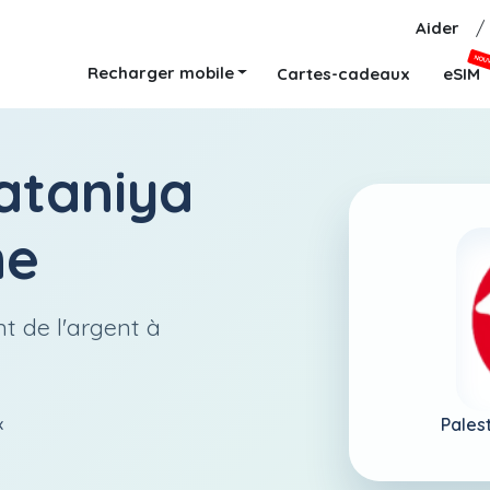
Aider
/
NOU
Recharger mobile
Cartes-cadeaux
eSIM
taniya
ne
t de l'argent à
Pales
x