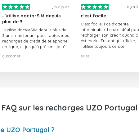
Il y a 2 jours
Il y a 3
J'utilise doctorSIM depuis
c'est facile
plus de 3…
C'est facile. Pas d'attente
interminable. Le site idéal pou
J'utilise doctorSIM depuis plus de
recharger son crédit quand o
3 ans maintenant pour toutes mes
est marin. En tant qu'officier,
recharges de crédit de téléphone
j'utilise toujours ce site.
en ligne, et jusqu'à présent, je n'ai
rien à redire !! Je le recommande
customer
ss ss
vivement !!!
FAQ sur les recharges UZO Portugal
e UZO Portugal ?