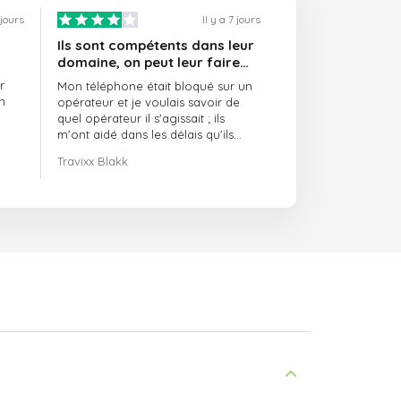
 jours
Il y a 7 jours
Ils sont compétents dans leur
domaine, on peut leur faire
confiance et ils sont toujours
r
Mon téléphone était bloqué sur un
ponctuels
n
opérateur et je voulais savoir de
quel opérateur il s'agissait ; ils
m'ont aidé dans les délais qu'ils
m'avaient indiqués.
Travixx Blakk