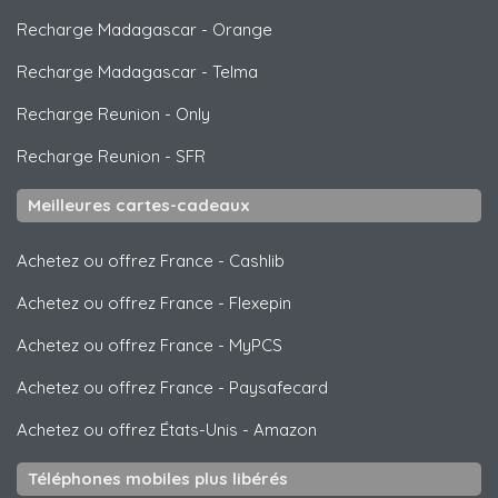
Recharge Madagascar
-
Orange
Recharge Madagascar
-
Telma
Recharge Reunion
-
Only
Recharge Reunion
-
SFR
Meilleures cartes-cadeaux
Achetez ou offrez France
-
Cashlib
Achetez ou offrez France
-
Flexepin
Achetez ou offrez France
-
MyPCS
Achetez ou offrez France
-
Paysafecard
Achetez ou offrez États-Unis
-
Amazon
Téléphones mobiles plus libérés