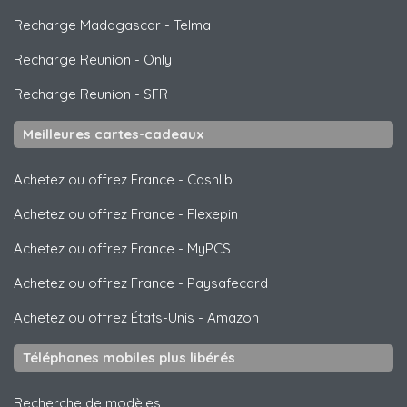
Recharge Madagascar
-
Telma
Recharge Reunion
-
Only
Recharge Reunion
-
SFR
Meilleures cartes-cadeaux
Achetez ou offrez France
-
Cashlib
Achetez ou offrez France
-
Flexepin
Achetez ou offrez France
-
MyPCS
Achetez ou offrez France
-
Paysafecard
Achetez ou offrez États-Unis
-
Amazon
Téléphones mobiles plus libérés
Recherche de modèles