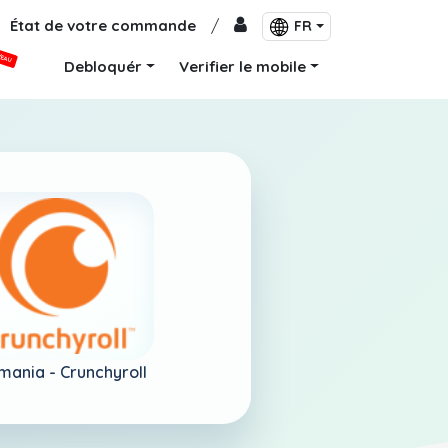
État de votre commande
/
FR
VEAU
Debloquér
Verifier le mobile
mania -
Crunchyroll