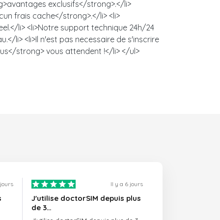
ng>avantages exclusifs</strong>.</li>
un frais cache</strong>.</li> <li>
l.</li> <li>Notre support technique 24h/24
/li> <li>Il n'est pas necessaire de s'inscrire
us</strong> vous attendent !</li> </ul>
 jours
Il y a 6 jours
s
J'utilise doctorSIM depuis plus
de 3…