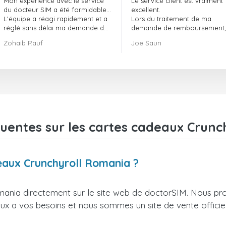
Mon expérience avec le service
Le service client est vraiment
doctorSIM a été formidable.
du docteur SIM a été formidable…
excellent.
L'équipe a réagi rapidement et a
Lors du traitement de ma
réglé sans délai ma demande de
demande de remboursement, 
commande en attente.
ont fait preuve de
Zohaib Rauf
Joe Saun
Dans l'ensemble, j'ai vraiment
professionnalisme et de réacti
bien fait de choisir le docteur SIM.
et ont réussi à résoudre mon
Merci !
problème.
uentes sur les cartes cadeaux Crun
deaux Crunchyroll Romania ?
ania directement sur le site web de doctorSIM. Nous pr
ieux a vos besoins et nous sommes un site de vente officie