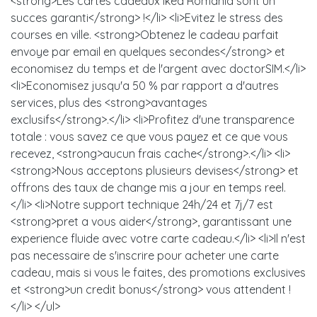
<strong>Les cartes cadeaux Ikea Romania sont un
succes garanti</strong> !</li> <li>Evitez le stress des
courses en ville. <strong>Obtenez le cadeau parfait
envoye par email en quelques secondes</strong> et
economisez du temps et de l'argent avec doctorSIM.</li>
<li>Economisez jusqu'a 50 % par rapport a d'autres
services, plus des <strong>avantages
exclusifs</strong>.</li> <li>Profitez d'une transparence
totale : vous savez ce que vous payez et ce que vous
recevez, <strong>aucun frais cache</strong>.</li> <li>
<strong>Nous acceptons plusieurs devises</strong> et
offrons des taux de change mis a jour en temps reel.
</li> <li>Notre support technique 24h/24 et 7j/7 est
<strong>pret a vous aider</strong>, garantissant une
experience fluide avec votre carte cadeau.</li> <li>Il n'est
pas necessaire de s'inscrire pour acheter une carte
cadeau, mais si vous le faites, des promotions exclusives
et <strong>un credit bonus</strong> vous attendent !
</li> </ul>