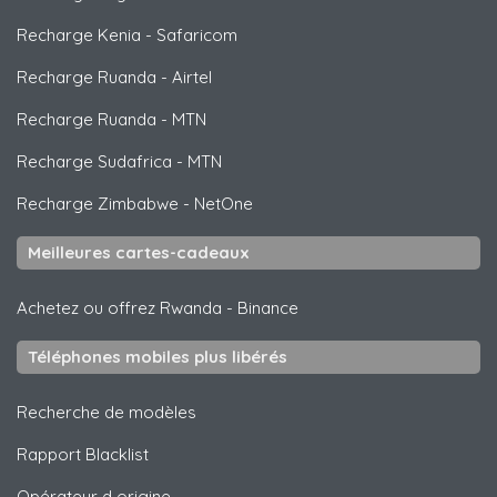
Recharge Kenia
-
Safaricom
Recharge Ruanda
-
Airtel
Recharge Ruanda
-
MTN
Recharge Sudafrica
-
MTN
Recharge Zimbabwe
-
NetOne
Meilleures cartes-cadeaux
Achetez ou offrez Rwanda
-
Binance
Téléphones mobiles plus libérés
Recherche de modèles
Rapport Blacklist
Opérateur d origine