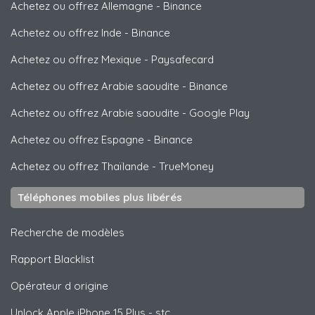
Achetez ou offrez Allemagne
-
Binance
Achetez ou offrez Inde
-
Binance
Achetez ou offrez Mexique
-
Paysafecard
Achetez ou offrez Arabie saoudite
-
Binance
Achetez ou offrez Arabie saoudite
-
Google Play
Achetez ou offrez Espagne
-
Binance
Achetez ou offrez Thaïlande
-
TrueMoney
Téléphones mobiles plus libérés
Recherche de modèles
Rapport Blacklist
Opérateur d origine
Unlock
Apple
iPhone 15 Plus - stc