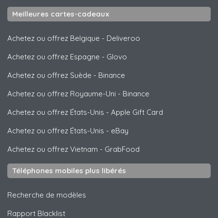
Meilleures cartes-cadeaux
Achetez ou offrez Belgique
-
Deliveroo
Achetez ou offrez Espagne
-
Glovo
Achetez ou offrez Suède
-
Binance
Achetez ou offrez Royaume-Uni
-
Binance
Achetez ou offrez États-Unis
-
Apple Gift Card
Achetez ou offrez États-Unis
-
eBay
Achetez ou offrez Vietnam
-
GrabFood
Téléphones mobiles plus libérés
Recherche de modèles
Rapport Blacklist