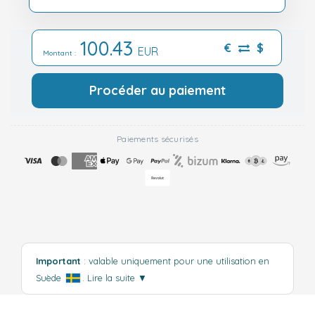
100.43
€
$
EUR
Montant :
Procéder au paiement
Paiements sécurisés
Important
: valable uniquement pour une utilisation en
Suède
.
Lire la suite
▼