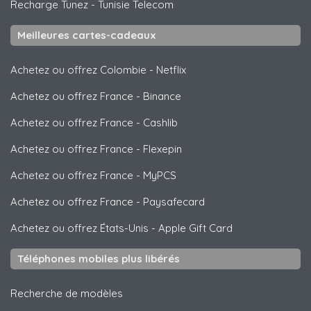
Recharge Tunez
-
Tunisie Telecom
Meilleures cartes-cadeaux
Achetez ou offrez Colombie
-
Netflix
Achetez ou offrez France
-
Binance
Achetez ou offrez France
-
Cashlib
Achetez ou offrez France
-
Flexepin
Achetez ou offrez France
-
MyPCS
Achetez ou offrez France
-
Paysafecard
Achetez ou offrez États-Unis
-
Apple Gift Card
Téléphones mobiles plus libérés
Recherche de modèles