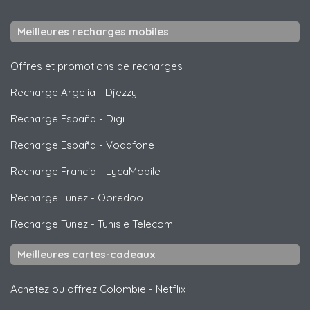
Meilleures recharges mobiles
Offres et promotions de recharges
Recharge Argelia
-
Djezzy
Recharge España
-
Digi
Recharge España
-
Vodafone
Recharge Francia
-
LycaMobile
Recharge Tunez
-
Ooredoo
Recharge Tunez
-
Tunisie Telecom
Meilleures cartes-cadeaux
Achetez ou offrez Colombie
-
Netflix