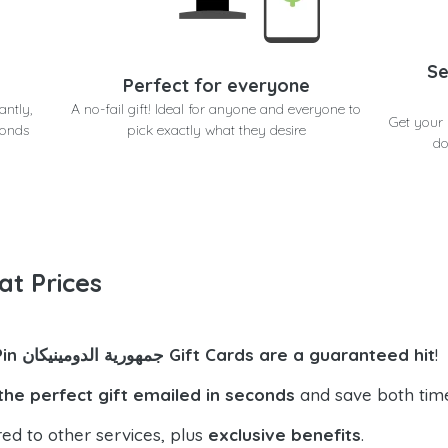
Se
Perfect for everyone
antly,
A no-fail gift! Ideal for anyone and everyone to
ية الدومينيكان in seconds at
conds
pick exactly what they desire
do
at Prices
!
UniPin جمهورية الدومينيكان Gift Cards are a guaranteed hit
the perfect gift emailed in seconds
and save both tim
ed to other services, plus
exclusive benefits
.