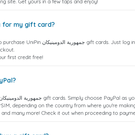
ling site. Get yours in a few taps and enjoy!
 for my gift card?
IM credits can be used to purchase UniPin
eckout.
 first credit free!
ayPal?
SIM, depending on the country from where you're making
es, and many more! Check it out when proceeding to payme