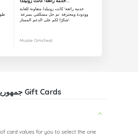
خدمة رائعة! كانت زونيلدا...
خدمة رائعة! كانت زونيلدا متعاونة للغاية
وودودة ومحترفة. تم حل مشكلتي بسرعة.
طوي
شكرًا لكم على الدعم الممتاز!
Mussie Omicheal
Frequently Asked Questions about UniPin جمهورية الدومينيكان Gift Cards