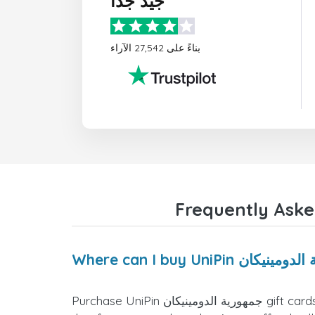
جيد جدًا
بناءً على 27,542 الآراء
Purchase UniPin جمهورية الدومينيكان gift cards directly from the doctorSIM website. We offer a variety of card values for you to select the one