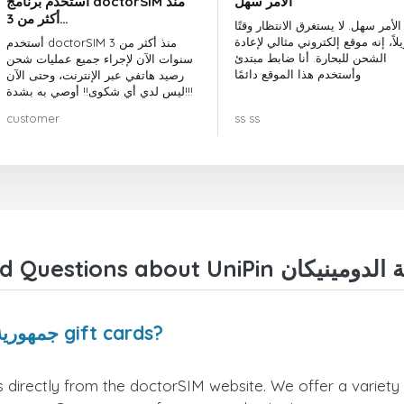
الأمر سهل
أستخدم برنامج doctorSIM منذ
أكثر من 3…
الأمر سهل. لا يستغرق الانتظار وقتًا
لاً، إنه موقع إلكتروني مثالي لإعادة
أستخدم doctorSIM منذ أكثر من 3
الشحن للبحارة. أنا ضابط مبتدئ
سنوات الآن لإجراء جميع عمليات شحن
وأستخدم هذا الموقع دائمًا
رصيد هاتفي عبر الإنترنت، وحتى الآن
ليس لدي أي شكوى!! أوصي به بشدة!!!
customer
ss ss
Where can I buy UniPin جمهورية الدومينيكان gift cards?