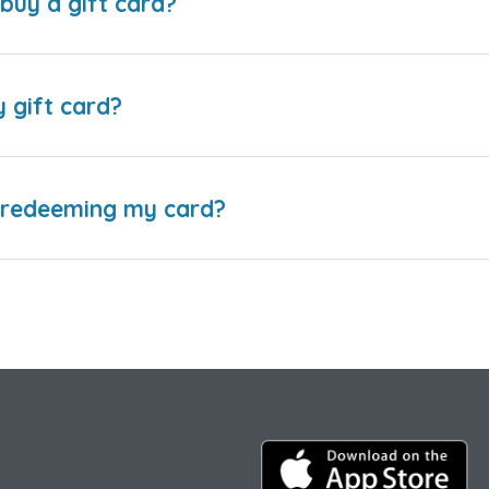
buy a gift card?
y gift card?
e redeeming my card?