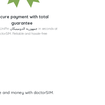
cure payment with total
guarantee
Get your UniPin جمهور
ctorSIM. Reliable and hassle-free
e and money with doctorSIM.