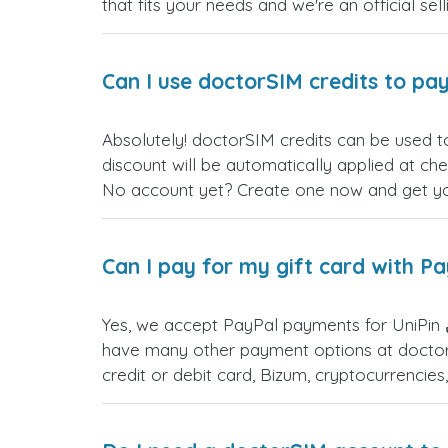
that fits your needs and we're an official sel
Can I use doctorSIM credits to pay
Absolutely! doctorS جمهورية الدومينيكان gift cards. Just log in before making your purchase, and the
discount will be automatically applied at ch
No account yet? Create one now and get your
Can I pay for my gift card with P
Yes, we accept PayPal payments for UniPin جمهورية الدومينيكان gift cards. Simply choose PayPal as your payment option during checkout. You
have many other payment options at doctor
credit or debit card, Bizum, cryptocurrenci