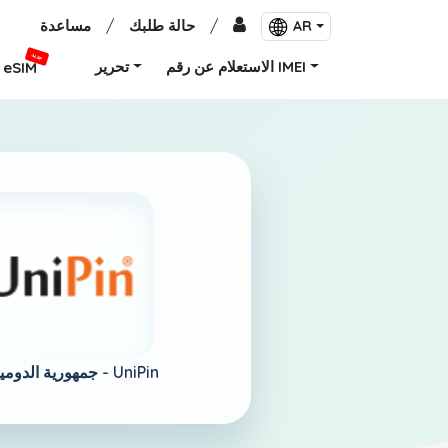
/
حالة طلبك
/
مساعدة
AR
جديد
الاستعلام عن رقم IMEI
تحرير
eSIM
UniPin
جمهورية الدومينيكان -