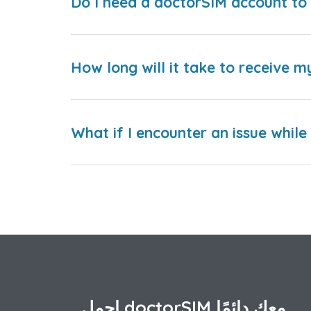
Do I need a doctorSIM account to 
How long will it take to receive m
What if I encounter an issue whil
احمل doctorSIM معك دائمًا