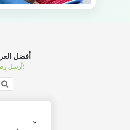
أفضل العر
أرسل رصيدًا إلى أكثر من 200 دولة و1600 مشغل في بضع نقرات فقط!
في يومي 5 و7 أغسطس فقط، احصل على رصيد مضاعف عند إعادة الشحن -