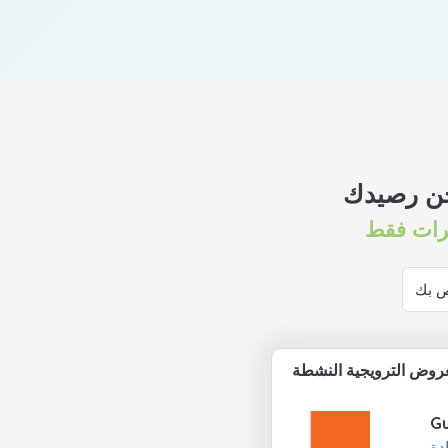
حن رصيدك
عروض الترويجية النشطة
Gu
دة