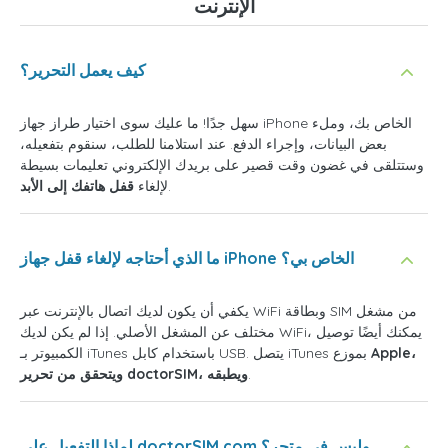
الإنترنت
كيف يعمل التحرير؟
سهل جدًا! ما عليك سوى اختيار طراز جهاز iPhone الخاص بك، وملء
بعض البيانات، وإجراء الدفع. عند استلامنا للطلب، سنقوم بتفعيله،
وستتلقى في غضون وقت قصير على بريدك الإلكتروني تعليمات بسيطة
.
لإلغاء
قفل هاتفك إلى الأبد
ما الذي أحتاجه لإلغاء قفل جهاز iPhone الخاص بي؟
يكفي أن يكون لديك اتصال بالإنترنت عبر WiFi وبطاقة SIM من مشغل
مختلف عن المشغل الأصلي. إذا لم يكن لديك WiFi، يمكنك أيضًا توصيل
Apple،
الكمبيوتر بـ iTunes باستخدام كابل USB. يتصل iTunes بموزع
.
ويتحقق من تحرير doctorSIM، ويطبقه
لماذا التفعيل على doctorSIM.com وليس في متجر؟