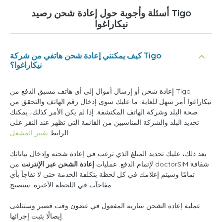
أسئلة وأجوبة حول إعادة شحن رصيد Tigo
نيكاراغوا
كيف يمكنني إعادة شحن هاتفي من شركة Tigo
نيكاراغوا؟
إعادة شحن أو إرسال أموال إلى أي هاتف مسبق الدفع من Tigo
نيكاراغوا أمر سهل للغاية. ما عليك سوى إدخال رقم الهاتف والتحقق من
صحة البلد وشركة الهاتف المكتشفة. إذا لم يكن الأمر كذلك، يمكنك
تحديد البلد والشركة المناسبين من القائمة التي تظهر عند النقر على
.
الرابط
تغيير المشغل
بعد ذلك، عليك تحديد المبلغ الذي ترغب في إعادة شحنه وإدخال بياناتك
لإتمام الدفع. عمليات
إعادة الشحن عبر الإنترنت
من doctorSIM شفافة
تمامًا وسيتم إعلامك في كل لحظة بتكلفة الخدمة حتى لا تفاجأ بأي
مفاجآت في اللحظة الأخيرة. ستصبح
عملية إعادة الشحن سارية المفعول في غضون وقت قصير وستتلقى
إيصالًا يثبت إجرائها.