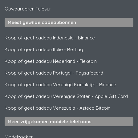
Opwaarderen
Telesur
Meest gewilde cadeaubonnen
Koop of geef cadeau Indonesia
-
Binance
Koop of geef cadeau Italië
-
Betflag
Koop of geef cadeau Nederland
-
Flexepin
Koop of geef cadeau Portugal
-
Paysafecard
Koop of geef cadeau Verenigd Koninkrijk
-
Binance
Koop of geef cadeau Verenigde Staten
-
Apple Gift Card
Koop of geef cadeau Venezuela
-
Azteco Bitcoin
Meer vrijgekomen mobiele telefoons
Modelzoeker