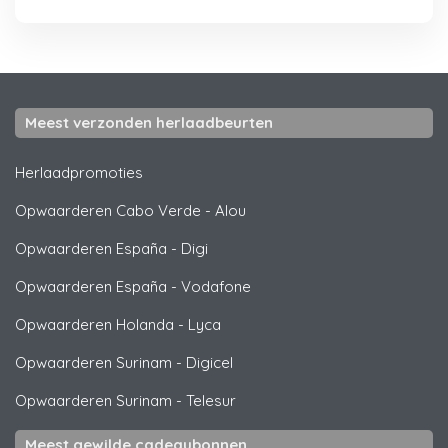
Meest verzonden herlaadbeurten
Herlaadpromoties
Opwaarderen Cabo Verde
-
Alou
Opwaarderen España
-
Digi
Opwaarderen España
-
Vodafone
Opwaarderen Holanda
-
Lyca
Opwaarderen Surinam
-
Digicel
Opwaarderen Surinam
-
Telesur
Meest gewilde cadeaubonnen