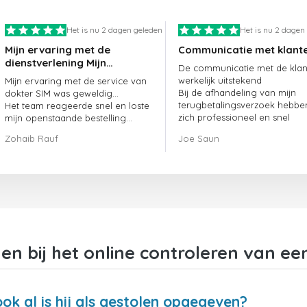
Het is nu 2 dagen geleden
Het is nu 2 dagen
Mijn ervaring met de
Communicatie met klant
dienstverlening Mijn
De communicatie met de klant
ervaring met de
werkelijk uitstekend
Mijn ervaring met de service van
dienstverlening van
Bij de afhandeling van mijn
dokter SIM was geweldig...
doctorSIM was geweldig.
terugbetalingsverzoek hebbe
Het team reageerde snel en loste
zich professioneel en snel
mijn openstaande bestelling
opgesteld en mijn probleem
meteen op.
Zohaib Rauf
Joe Saun
opgelost
Al met al was het een geweldige
keuze om voor dokter SIM te
kiezen.
Bedankt!
en bij het online controleren van ee
ok al is hij als gestolen opgegeven?