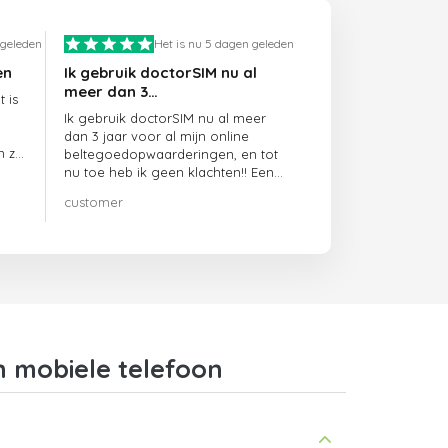
 geleden
Het is nu 5 dagen geleden
en
Ik gebruik doctorSIM nu al
meer dan 3…
 is
Ik gebruik doctorSIM nu al meer
dan 3 jaar voor al mijn online
n ze
beltegoedopwaarderingen, en tot
nu toe heb ik geen klachten!! Een
echte aanrader!!!
customer
n mobiele telefoon