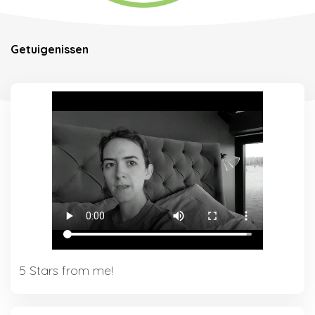
Getuigenissen
5 Stars from me!