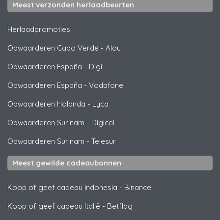
Meest verzonden herlaadbeurten
Herlaadpromoties
Opwaarderen Cabo Verde
-
Alou
Opwaarderen España
-
Digi
Opwaarderen España
-
Vodafone
Opwaarderen Holanda
-
Lyca
Opwaarderen Surinam
-
Digicel
Opwaarderen Surinam
-
Telesur
Meest gewilde cadeaubonnen
Koop of geef cadeau Indonesia
-
Binance
Koop of geef cadeau Italië
-
Betflag