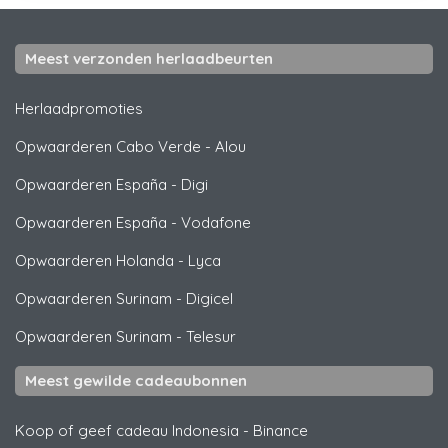
Meest verzonden herlaadbeurten
Herlaadpromoties
Opwaarderen Cabo Verde
-
Alou
Opwaarderen España
-
Digi
Opwaarderen España
-
Vodafone
Opwaarderen Holanda
-
Lyca
Opwaarderen Surinam
-
Digicel
Opwaarderen Surinam
-
Telesur
Meest gewilde cadeaubonnen
Koop of geef cadeau Indonesia
-
Binance