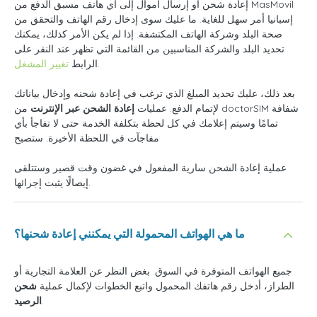
إعادة شحن أو إرسال أموال إلى أي هاتف مسبق الدفع من MasMovil
إسبانيا أمر سهل للغاية. ما عليك سوى إدخال رقم الهاتف والتحقق من
صحة البلد وشركة الهاتف المكتشفة. إذا لم يكن الأمر كذلك، يمكنك
تحديد البلد والشركة المناسبين من القائمة التي تظهر عند النقر على
.
الرابط
تغيير المشغل
بعد ذلك، عليك تحديد المبلغ الذي ترغب في إعادة شحنه وإدخال بياناتك
لإتمام الدفع. عمليات
إعادة الشحن عبر الإنترنت
من doctorSIM شفافة
تمامًا وسيتم إعلامك في كل لحظة بتكلفة الخدمة حتى لا تفاجأ بأي
مفاجآت في اللحظة الأخيرة. ستصبح
عملية إعادة الشحن سارية المفعول في غضون وقت قصير وستتلقى
إيصالًا يثبت إجرائها.
ما هي الهواتف المحمولة التي يمكنني إعادة شحنها؟
جميع الهواتف المتوفرة في السوق. بغض النظر عن العلامة التجارية أو
الطراز، أدخل رقم هاتفك المحمول واتبع الخطوات لإكمال عملية
شحن
.
الرصيد