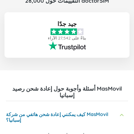
28,000 التقييمات حول doctorSIM
جيد جدًا
بناءً على 27,542 الآراء
أسئلة وأجوبة حول إعادة شحن رصيد MasMovil
إسبانيا
كيف يمكنني إعادة شحن هاتفي من شركة MasMovil
إسبانيا؟