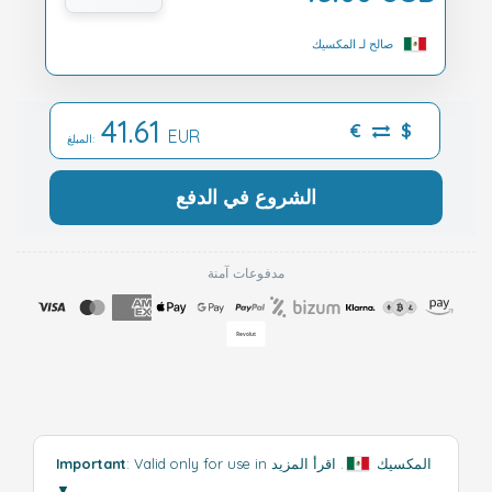
صالح لـ المكسيك
41.61
€
$
EUR
المبلغ:
الشروع في الدفع
مدفوعات آمنة
: Valid only for use in المكسيك
.
اقرأ المزيد
Important
▼