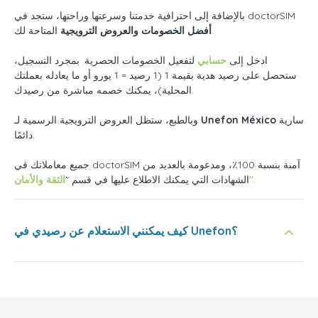
بالإضافة إلى احترافية خدمتنا وسرعتها وراحتها، ستجد في doctorSIM
المتاحة لك.
أفضل الخصومات والعروض الترويجية
ادخل إلى
حسابي
لتفعيل الخصومات الحصرية. بمجرد التسجيل،
ستحصل على رصيد هدية بقيمة 1 (1 رصيد = 1 يورو أو ما يعادله بعملتك
المحلية)، يمكنك خصمه مباشرة من رصيدك.
سارية
Unefon México
وبالطبع، ستظل العروض الترويجية الرسمية لـ
دائمًا.
جميع معاملاتك في doctorSIM آمنة بنسبة 100٪، ومدعومة بالعديد من
.
الثقة والأمان"
الشهادات التي يمكنك الاطلاع عليها في قسم "
كيف يمكنني الاستعلام عن رصيدي في Unefon؟