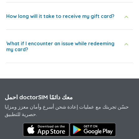
How long will it take to receive my gift card?
What if I encounter an issue while redeeming
my card?
احمل doctorSIM معك دائمًا
حسّن تجربتك مع عمليات إعادة شحن أسرع وأمان معزز ومزايا
حصرية للتطبيق.