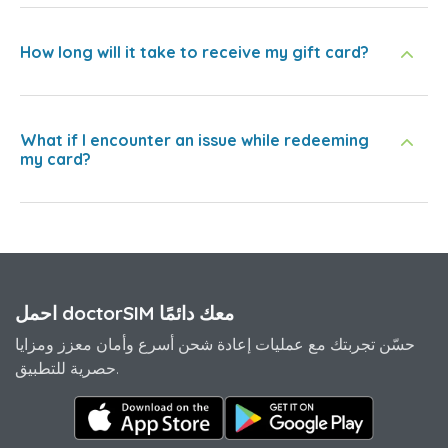
How long will it take to receive my gift card?
What if I encounter an issue while redeeming
my card?
احمل doctorSIM معك دائمًا
حسّن تجربتك مع عمليات إعادة شحن أسرع وأمان معزز ومزايا
حصرية للتطبيق.