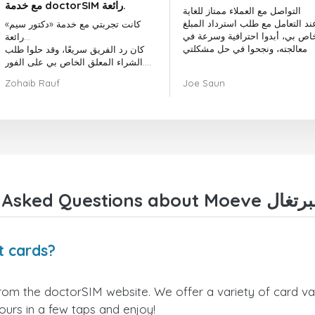
مع خدمة doctorSIM رائعة.
التواصل مع العملاء ممتاز للغاية
ند التعامل مع طلب استرداد المبلغ
كانت تجربتي مع خدمة «دكتور سيم»
خاص بي، أبدوا احترافية وسرعة في
رائعة...
معالجته، ونجحوا في حل مشكلتي
كان رد الفريق سريعًا، وقد حلوا طلب
الشراء المعلق الخاص بي على الفور.
بشكل عام، كان اختيار «دكتور سيم»
Zohaib Rauf
Joe Saun
قرارًا رائعًا.
شكرًا لكم!
Where can I buy Moeve البرتغا
yours in a few taps and enjoy!