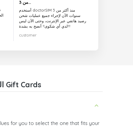
من 3…
ع
أستخدم doctorSIM منذ أكثر من 3
ال
سنوات الآن لإجراء جميع عمليات شحن
رصيد هاتفي عبر الإنترنت، وحتى الآن ليس
لدي أي شكوى!! أنصح به بشدة!!!
customer
Frequently Asked Questions about Moeve البرتغال Gift Cards