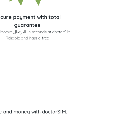
cure payment with total
guarantee
Get your Moeve البرتغا
Reliable and hassle-free
e and money with doctorSIM.