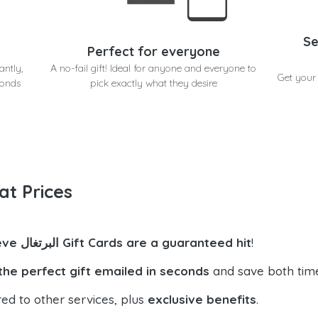
Se
Perfect for everyone
antly,
A no-fail gift! Ideal for anyone and everyone to
ل in seconds at doctorSIM.
conds
pick exactly what they desire
at Prices
!
Moeve البرتغال Gift Cards are a guaranteed hit
the perfect gift emailed in seconds
and save both tim
ed to other services, plus
exclusive benefits
.