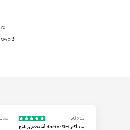
rd.
await!
منذ 3 أيام
منذ س
أستخدم برنامج doctorSIM منذ أكثر