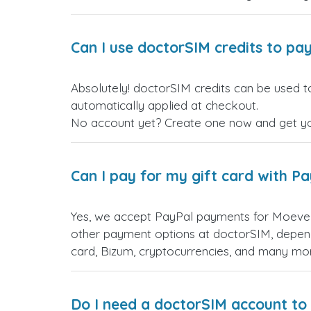
Can I use doctorSIM credits to pay
Absolutely! doc البرتغال gift cards. Just log in before making your purchase, and the discount will be
automatically applied at checkout.
No account yet? Create one now and get your
Can I pay for my gift card with P
Yes, we accept PayPal payments for Moe البرتغال gift cards. Simply choose PayPal as your payment option during checkout. You have many
other payment options at doctorSIM, depend
card, Bizum, cryptocurrencies, and many mo
Do I need a doctorSIM account to 