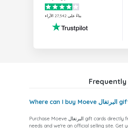
بناءً على 27,542 الآراء
ل gift cards?
Purchase Moeve البرتغال gift cards directly from the doctorSIM website. We offer a variety of card values for you to select the one that fits your
needs and we're an official selling site. Get 