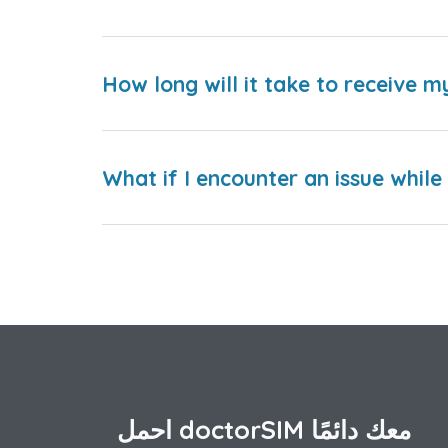
How long will it take to receive m
What if I encounter an issue whil
احمل doctorSIM معك دائمًا