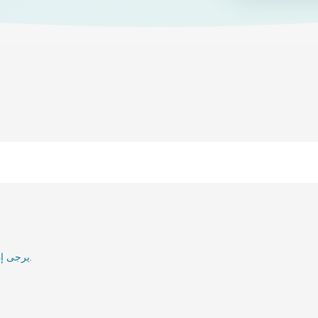
يرجى إدخال بريدك الإلكتروني وسنقوم بإعلامك عند إعادة تنشيطه.