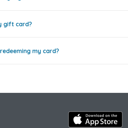
y gift card?
e redeeming my card?