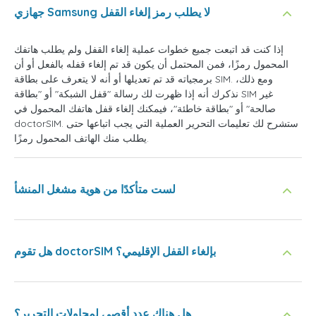
جهازي Samsung لا يطلب رمز إلغاء القفل
إذا كنت قد اتبعت جميع خطوات عملية إلغاء القفل ولم يطلب هاتفك
المحمول رمزًا، فمن المحتمل أن يكون قد تم إلغاء قفله بالفعل أو أن
برمجياته قد تم تعديلها أو أنه لا يتعرف على بطاقة SIM. ومع ذلك،
نذكرك أنه إذا ظهرت لك رسالة "قفل الشبكة" أو "بطاقة SIM غير
صالحة" أو "بطاقة خاطئة"، فيمكنك إلغاء قفل هاتفك المحمول في
doctorSIM. ستشرح لك تعليمات التحرير العملية التي يجب اتباعها حتى
يطلب منك الهاتف المحمول رمزًا.
لست متأكدًا من هوية مشغل المنشأ
هل تقوم doctorSIM بإلغاء القفل الإقليمي؟
هل هناك عدد أقصى لمحاولات التحرير؟