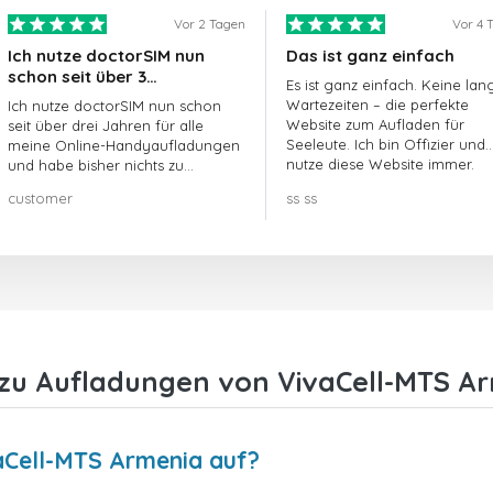
Vor 2 Tagen
Vor 4 
Ich nutze doctorSIM nun
Das ist ganz einfach
schon seit über 3…
Es ist ganz einfach. Keine lan
Wartezeiten – die perfekte
Ich nutze doctorSIM nun schon
Website zum Aufladen für
seit über drei Jahren für alle
Seeleute. Ich bin Offizier und
meine Online-Handyaufladungen
nutze diese Website immer.
und habe bisher nichts zu
beanstanden!! Sehr zu
customer
ss ss
empfehlen!!!
zu Aufladungen von VivaCell-MTS A
vaCell-MTS Armenia auf?