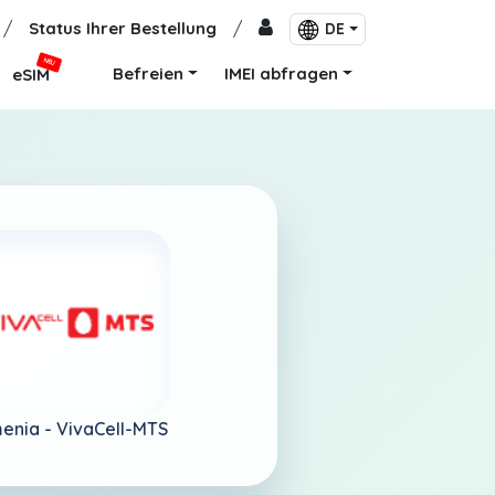
/
Status Ihrer Bestellung
/
DE
NEU
Befreien
IMEI abfragen
eSIM
enia -
VivaCell-MTS