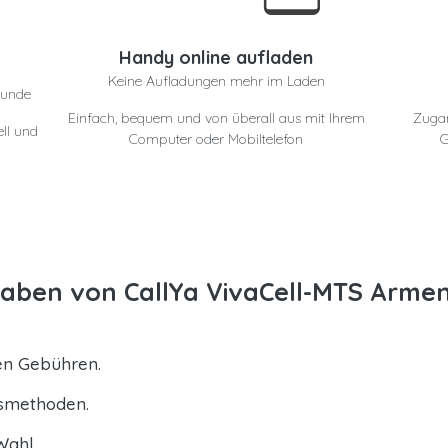
e
Handy online aufladen
Keine Aufladungen mehr im Laden
eunde
Einfach, bequem und von überall aus mit Ihrem
Zuga
ll und
Computer oder Mobiltelefon
G
aben von CallYa VivaCell-MTS Armen
ten Gebühren.
gsmethoden.
Wahl.