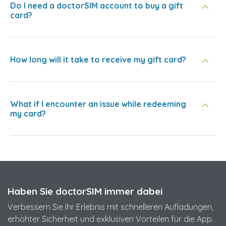
Do I need a doctorSIM account to buy a gift
card?
How long will it take to receive my gift card?
What if I encounter an issue while redeeming
my card?
Haben Sie doctorSIM immer dabei
Verbessern Sie Ihr Erlebnis mit schnelleren Aufladungen,
erhöhter Sicherheit und exklusiven Vorteilen für die App.