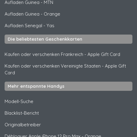
Aufladen Guinea
-
MTN
Aufladen Guinea
-
Orange
Aufladen Senegal
-
Yas
Die beliebtesten Geschenkkarten
Kaufen oder verschenken Frankreich
-
Apple Gift Card
Kaufen oder verschenken Vereinigte Staaten
-
Apple Gift
Card
Mehr entspannte Handys
Modell-Suche
Blacklist-Bericht
Originalbetreiber
Débloquer
Apple
iPhone 12 Pro Max - Orange