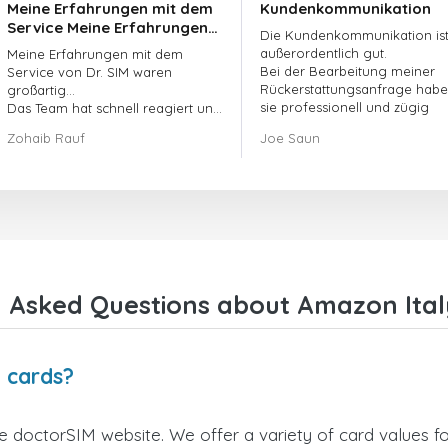
Meine Erfahrungen mit dem
Kundenkommunikation
Service Meine Erfahrungen
Die Kundenkommunikation is
mit dem Service von
außerordentlich gut.
Meine Erfahrungen mit dem
doctorSIM waren großartig.
Bei der Bearbeitung meiner
Service von Dr. SIM waren
Rückerstattungsanfrage hab
großartig...
sie professionell und zügig
Das Team hat schnell reagiert und
gehandelt und mein Problem
meine ausstehende Bestellung
Zohaib Rauf
Joe Saun
gelöst.
umgehend bearbeitet.
Insgesamt war es eine gute
Entscheidung, mich für Dr. SIM zu
entscheiden.
Vielen Dank!
y Asked Questions about Amazon Ital
t cards?
 doctorSIM website. We offer a variety of card values for