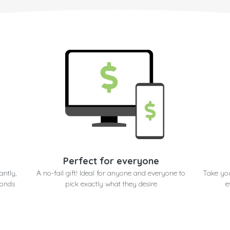
Perfect for everyone
antly,
A no-fail gift! Ideal for anyone and everyone to
Take you
conds
pick exactly what they desire
e