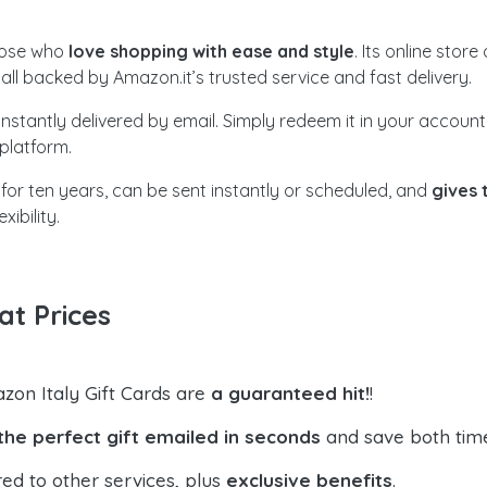
those who
love shopping with ease and style
. Its online stor
l backed by Amazon.it’s trusted service and fast delivery.
 instantly delivered by email. Simply redeem it in your accou
platform.
s for ten years, can be sent instantly or scheduled, and
gives 
ibility.
at Prices
zon Italy Gift Cards are
a guaranteed hit!
!
the perfect gift emailed in seconds
and save both tim
ed to other services, plus
exclusive benefits
.