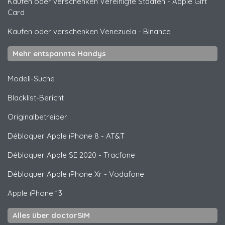
Kaufen oder verschenken Vereinigte Staaten
-
Apple Gift
Card
Kaufen oder verschenken Venezuela
-
Binance
Mehr entspannte Handys
Modell-Suche
Blacklist-Bericht
Originalbetreiber
Débloquer
Apple
iPhone 8 - AT&T
Débloquer
Apple
SE 2020 - Tracfone
Débloquer
Apple
iPhone Xr - Vodafone
Apple
iPhone 13
Alles über doctorSIM