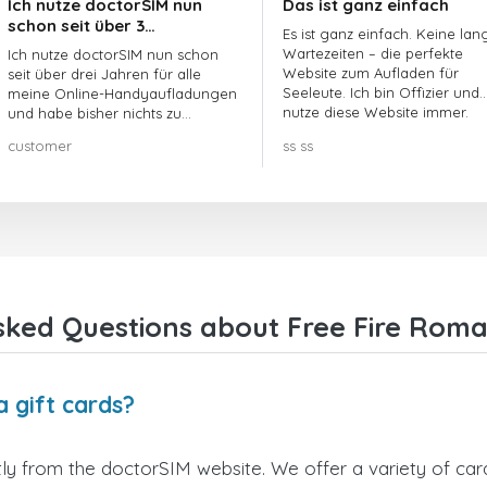
Ich nutze doctorSIM nun
Das ist ganz einfach
schon seit über 3…
Es ist ganz einfach. Keine lan
Wartezeiten – die perfekte
Ich nutze doctorSIM nun schon
Website zum Aufladen für
seit über drei Jahren für alle
Seeleute. Ich bin Offizier und
meine Online-Handyaufladungen
nutze diese Website immer.
und habe bisher nichts zu
beanstanden!! Sehr zu
customer
ss ss
empfehlen!!!
sked Questions about Free Fire Roman
 gift cards?
ly from the doctorSIM website. We offer a variety of card 