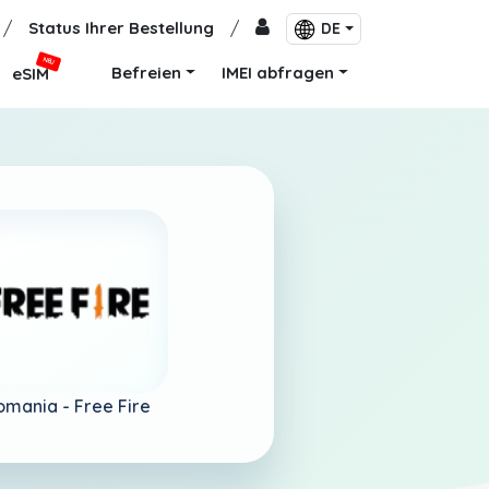
/
Status Ihrer Bestellung
/
DE
NEU
Befreien
IMEI abfragen
eSIM
omania -
Free Fire