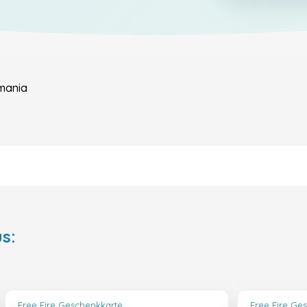
mania
s:
Free Fire Geschenkkarte
Free Fire Ge