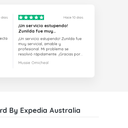
 dias
Hace 10 dias
¡Un servicio estupendo!
Zunilda fue muy…
ecta
¡Un servicio estupendo! Zunilda fue
muy servicial, amable y
profesional. Mi problema se
resolvió rápidamente. ¡Gracias por
la excelente asistencia!
Mussie Omicheal
rd By Expedia Australia