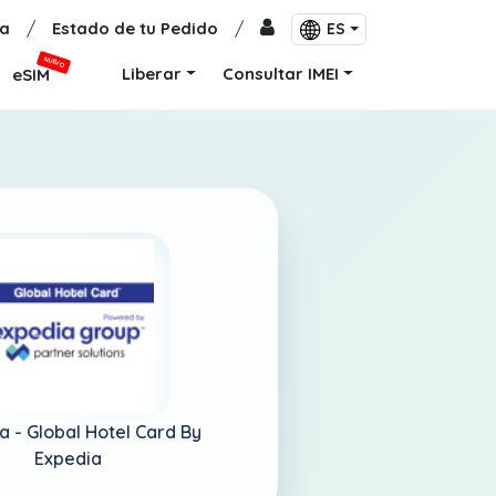
a
/
Estado de tu Pedido
/
ES
NUEVO
Liberar
Consultar IMEI
eSIM
ia -
Global Hotel Card By
Expedia