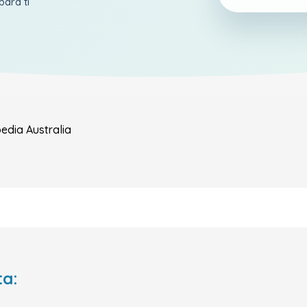
para ti
pedia
Australia
ta: