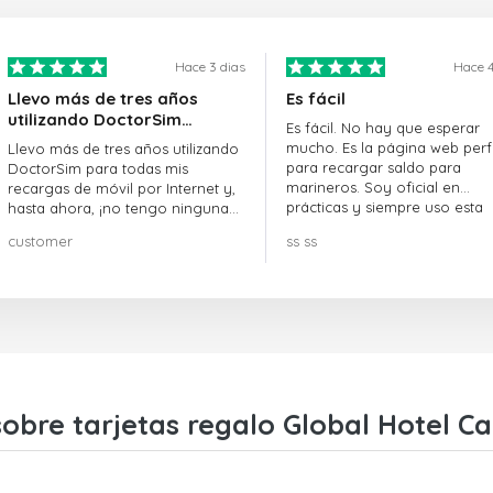
Hace 3 dias
Hace 4
Llevo más de tres años
Es fácil
utilizando DoctorSim…
Es fácil. No hay que esperar
mucho. Es la página web perf
Llevo más de tres años utilizando
para recargar saldo para
DoctorSim para todas mis
marineros. Soy oficial en
recargas de móvil por Internet y,
prácticas y siempre uso esta
hasta ahora, ¡no tengo ninguna
página web.
queja! ¡¡¡Muy recomendable!!!
customer
ss ss
obre tarjetas regalo Global Hotel Ca