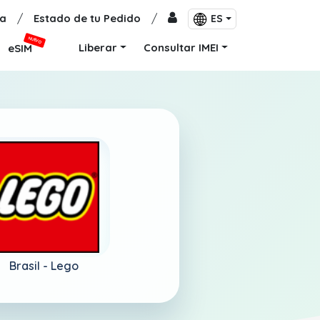
a
/
Estado de tu Pedido
/
ES
NUEVO
Liberar
Consultar IMEI
eSIM
Brasil -
Lego