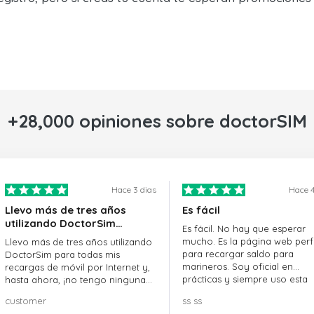
+28,000 opiniones sobre doctorSIM
Hace 3 dias
Hace 4
Llevo más de tres años
Es fácil
utilizando DoctorSim…
Es fácil. No hay que esperar
mucho. Es la página web perf
Llevo más de tres años utilizando
para recargar saldo para
DoctorSim para todas mis
marineros. Soy oficial en
recargas de móvil por Internet y,
prácticas y siempre uso esta
hasta ahora, ¡no tengo ninguna
página web.
queja! ¡¡¡Muy recomendable!!!
customer
ss ss