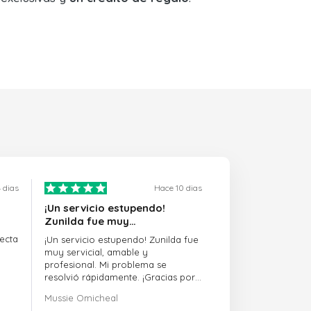
 dias
Hace 10 dias
¡Un servicio estupendo!
Zunilda fue muy…
ecta
¡Un servicio estupendo! Zunilda fue
muy servicial, amable y
profesional. Mi problema se
resolvió rápidamente. ¡Gracias por
la excelente asistencia!
Mussie Omicheal