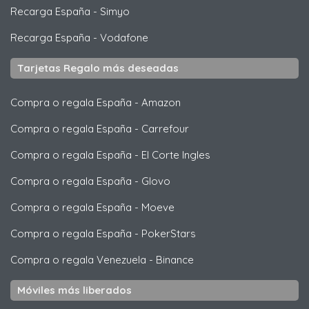
Recarga España
-
Simyo
Recarga España
-
Vodafone
Tarjetas Regalo más deseadas
Compra o regala España
-
Amazon
Compra o regala España
-
Carrefour
Compra o regala España
-
El Corte Ingles
Compra o regala España
-
Glovo
Compra o regala España
-
Moeve
Compra o regala España
-
PokerStars
Compra o regala Venezuela
-
Binance
Móviles más liberados