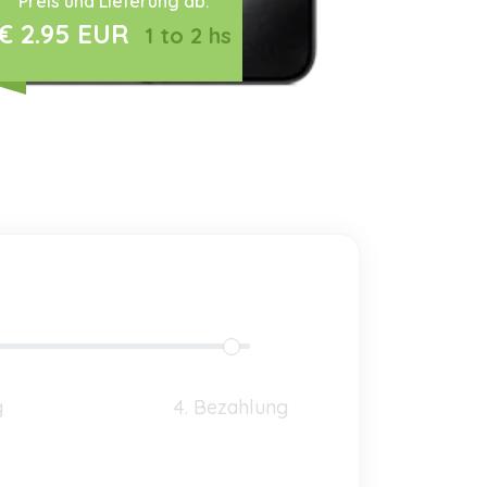
Preis und Lieferung ab:
€ 2.95 EUR
1 to 2 hs
g
4. Bezahlung