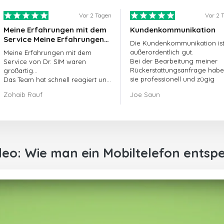
Vor 2 Tagen
Vor 2 
Meine Erfahrungen mit dem
Kundenkommunikation
Service Meine Erfahrungen
Die Kundenkommunikation is
mit dem Service von
außerordentlich gut.
Meine Erfahrungen mit dem
doctorSIM waren großartig.
Bei der Bearbeitung meiner
Service von Dr. SIM waren
Rückerstattungsanfrage hab
großartig...
sie professionell und zügig
Das Team hat schnell reagiert und
gehandelt und mein Problem
meine offene Bestellanfrage
Zohaib Rauf
Joe Saun
gelöst.
umgehend bearbeitet.
Insgesamt war es eine gute
Entscheidung, mich für Dr. SIM zu
entscheiden.
Vielen Dank!
deo: Wie man ein Mobiltelefon entspe