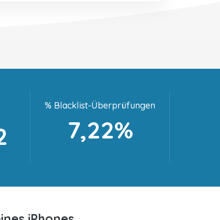
% Blacklist-Überprüfungen
7,22%
2
ines iPhones