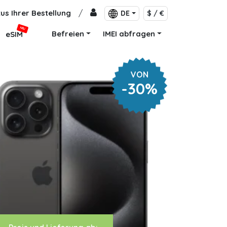
us Ihrer Bestellung
/
DE
$ / €
NEU
Befreien
IMEI abfragen
eSIM
VON
-30%