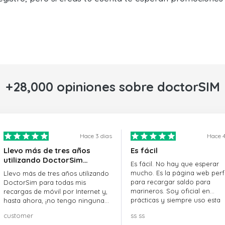
+28,000 opiniones sobre doctorSIM
Hace 3 dias
Hace 4
Llevo más de tres años
Es fácil
utilizando DoctorSim…
Es fácil. No hay que esperar
mucho. Es la página web perf
Llevo más de tres años utilizando
para recargar saldo para
DoctorSim para todas mis
marineros. Soy oficial en
recargas de móvil por Internet y,
prácticas y siempre uso esta
hasta ahora, ¡no tengo ninguna
página web.
queja! ¡¡¡Muy recomendable!!!
customer
ss ss