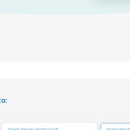
ta:
Tarjeta Regalo RentacarGift
Tarjeta Rega