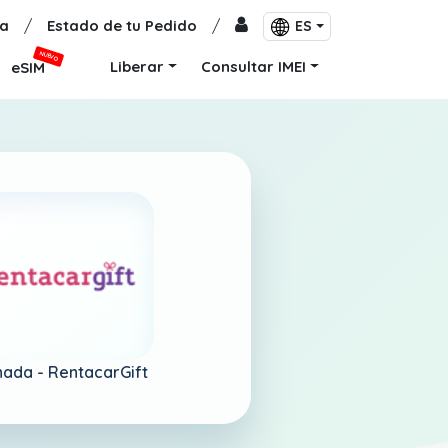
a
/
Estado de tu Pedido
/
ES
NUEVO
Liberar
Consultar IMEI
eSIM
nada -
RentacarGift