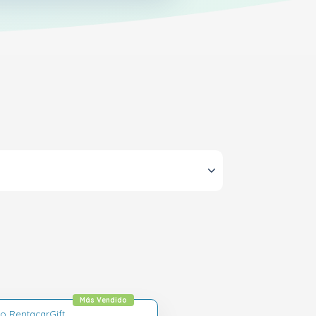
Más Vendido
lo RentacarGift