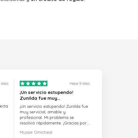
 dias
Hace 9 dias
¡Un servicio estupendo!
Zunilda fue muy…
ecta
¡Un servicio estupendo! Zunilda fue
muy servicial, amable y
profesional. Mi problema se
resolvió rápidamente. ¡Gracias por
la excelente asistencia!
Mussie Omicheal