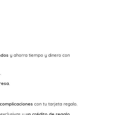
ndos
y ahorra tiempo y dinero con
.
resa
.
 complicaciones
con tu tarjeta regalo.
 exclusivas y
un crédito de regalo
.