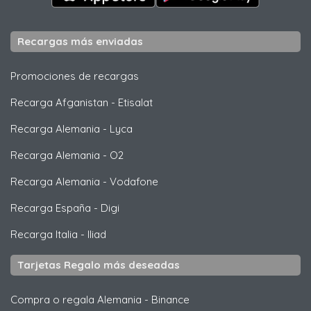
Recargas más enviadas
Promociones de recargas
Recarga Afganistan
-
Etisalat
Recarga Alemania
-
Lyca
Recarga Alemania
-
O2
Recarga Alemania
-
Vodafone
Recarga España
-
Digi
Recarga Italia
-
Iliad
Tarjetas Regalo más deseadas
Compra o regala Alemania
-
Binance