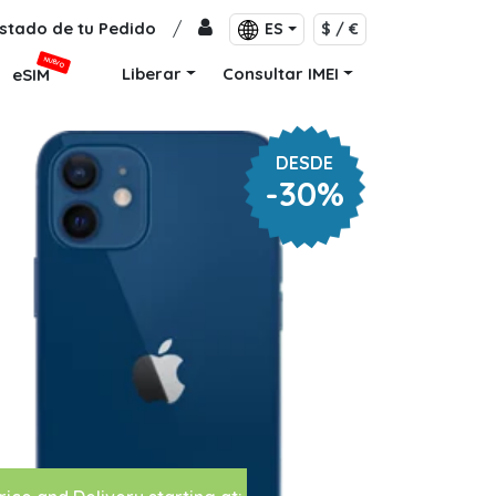
stado de tu Pedido
/
ES
$ / €
NUEVO
Liberar
Consultar IMEI
eSIM
DESDE
-30%