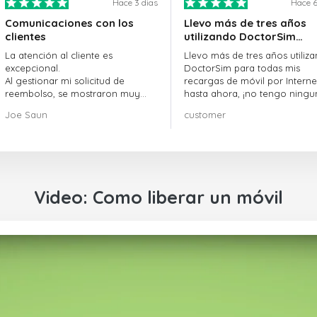
Hace 3 dias
Hace 6
Comunicaciones con los
Llevo más de tres años
clientes
utilizando DoctorSim…
La atención al cliente es
Llevo más de tres años utiliz
excepcional.
DoctorSim para todas mis
Al gestionar mi solicitud de
recargas de móvil por Internet
reembolso, se mostraron muy
hasta ahora, ¡no tengo ningu
profesionales y rápidos en la
queja! ¡¡¡Muy recomendable!!!
Joe Saun
customer
gestión del proceso, y lograron
resolver mi problema.
Video: Como liberar un móvil