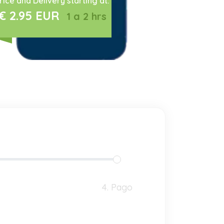
rice and Delivery starting at:
€ 2.95 EUR
1 a 2 hrs
4. Pago