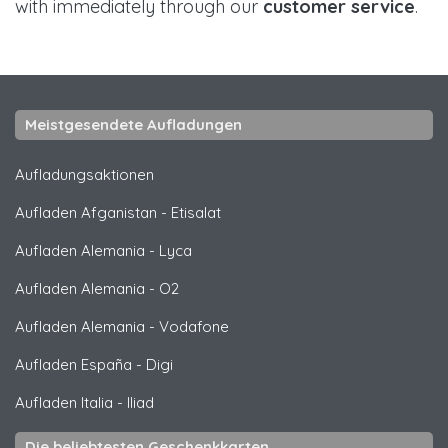
with immediately through our
customer service
.
Meistgesendete Aufladungen
Aufladungsaktionen
Aufladen Afganistan
-
Etisalat
Aufladen Alemania
-
Lyca
Aufladen Alemania
-
O2
Aufladen Alemania
-
Vodafone
Aufladen España
-
Digi
Aufladen Italia
-
Iliad
Die beliebtesten Geschenkkarten